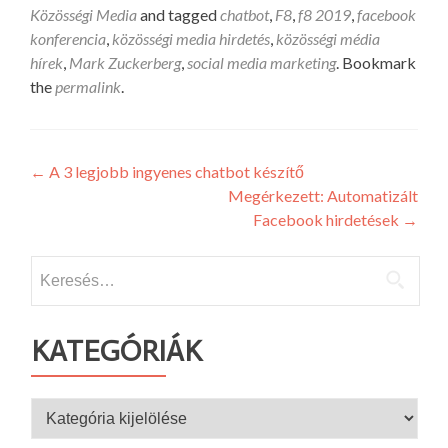
Közösségi Media
and tagged
chatbot
,
F8
,
f8 2019
,
facebook
konferencia
,
közösségi media hirdetés
,
közösségi média
hírek
,
Mark Zuckerberg
,
social media marketing
. Bookmark
the
permalink
.
Bejegyzés
←
A 3 legjobb ingyenes chatbot készítő
Megérkezett: Automatizált
navigáció
Facebook hirdetések
→
Keresés:
KATEGÓRIÁK
Kategóriák