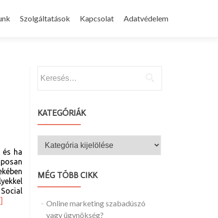
p
unk
Szolgáltatások
Kapcsolat
Adatvédelem
tent
Keresés:
KATEGÓRIÁK
Kategóriák
, és ha
aposan
ekében
MÉG TÖBB CIKK
yekkel
 Social
ad
]
Online marketing szabadúszó
re
vagy ügynökség?