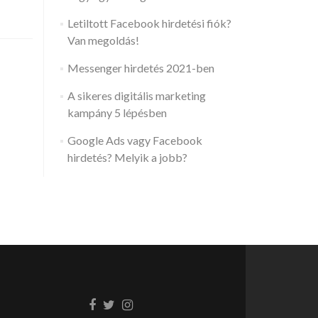
out
line
Letiltott Facebook hirdetési fiók?
rketing
Van megoldás!
20:
Messenger hirdetés 2021-ben
p
A sikeres digitális marketing
end
kampány 5 lépésben
Google Ads vagy Facebook
hirdetés? Melyik a jobb?
Facebook
Twitter
Instagram
link
link
link