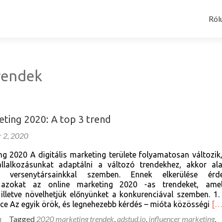
Ski
to
Ról
con
rendek
eting 2020: A top 3 trend
r 2, 2020
ng 2020 A digitális marketing területe folyamatosan változik
llalkozásunkat adaptálni a változó trendekhez, akkor al
k versenytársainkkal szemben. Ennek elkerülése érd
zokat az online marketing 2020 -as trendeket, amel
 illetve növelhetjük előnyünket a konkurenciával szemben. 1.
Re
 Az egyik örök, és legnehezebb kérdés – mióta közösségi
[…
mo
a
Tagged
2020 marketing trendek
,
adstud.io
,
influencer marketing
,