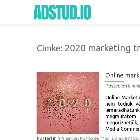
2020 marketing t
Címke:
Online mark
Posted on
januá
Online Marketi
nem tudjuk vá
lemaradhatun
megmutatom a
megőrizhetjük,
Media Commerce
Posted in
Influencer
,
Közösségi Media
,
Social Medi